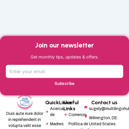
Join our newsletter
Get monthly tips, updates & offers.
Subscribe
QuickLinks
Useful
Contact us
Links
Acerca
sugely@multilingoh
Duis aute irure dolor
de
Comercio
Wilmington, DE.
in reprehenderit in
Madres
Política de
United States.
volupta velit esse