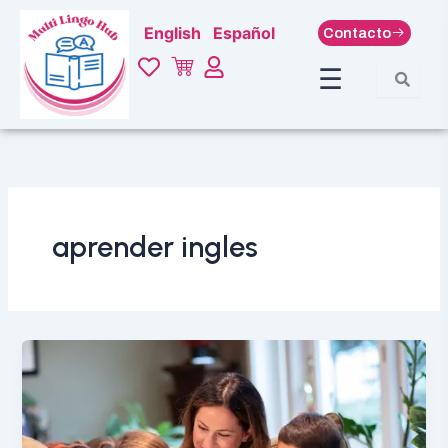
Ir
English
Español
Contacto
al
contenido
☰
aprender ingles