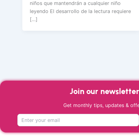
niños que mantendrán a cualquier niño
leyendo El desarrollo de la lectura requiere
[…]
Join our newslette
Get monthly tips, updates & offe