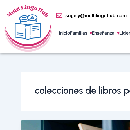
Ir
al
sugely@multilingohub.com
contenido
Inicio
Familias
Enseñanza
Líde
colecciones de libros 