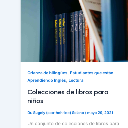
,
Crianza de bilingües
Estudiantes que están
,
Aprendiendo Inglés
Lectura
Colecciones de libros para
niños
Dr. Sugely (soo-heh-lee) Solano
/
mayo 29, 2021
Un conjunto de colecciones de libros para