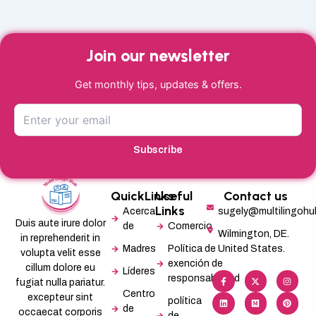
Join our newsletter
Get monthly tips, updates & offers.
Subscribe
QuickLinks
Useful
Contact us
Links
Acerca
sugely@multilingoh
Duis aute irure dolor
de
Comercio
Wilmington, DE.
in reprehenderit in
Madres
Política de
United States.
volupta velit esse
exención de
cillum dolore eu
Líderes
F
L
X
M
I
P
responsabilidad
a
i
-
e
n
i
fugiat nulla pariatur.
c
n
t
d
s
n
Centro
excepteur sint
e
k
w
i
t
t
política
b
e
i
u
a
e
de
occaecat corporis
de
o
d
t
m
g
r