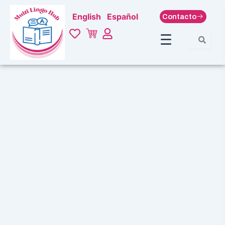
Ir
English
Español
Contacto
al
contenido
☰