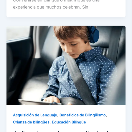
Convertirse en bilingüe o multilingüe es una
experiencia que muchos celebran. Sin
,
,
Acquisición de Lenguaje
Beneficios de Bilingüismo
,
Crianza de bilingües
Educación Bilingüe