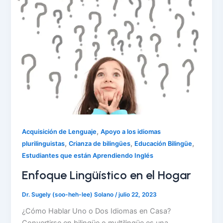
,
Acquisición de Lenguaje
Apoyo a los idiomas
,
,
,
plurilinguistas
Crianza de bilingües
Educación Bilingüe
Estudiantes que están Aprendiendo Inglés
Enfoque Lingüístico en el Hogar
Dr. Sugely (soo-heh-lee) Solano
/
julio 22, 2023
¿Cómo Hablar Uno o Dos Idiomas en Casa?