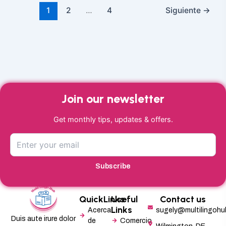
1
2
…
4
Siguiente
→
Join our newsletter
Get monthly tips, updates & offers.
Subscribe
QuickLinks
Useful
Contact us
Links
Acerca
sugely@multilingoh
Duis aute irure dolor
de
Comercio