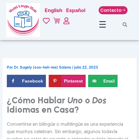
Ir
English
Español
Contacto
al
contenido
☰
Por
Dr. Sugely (soo-heh-lee) Solano
/
julio 22, 2023
Facebook
Pinterest
Email
¿Cómo Hablar
Uno
o
Dos
Idiomas en Casa?
Convertirse en bilingüe o multilingüe es una experiencia
que muchos celebran. Sin embargo, algunos todavía