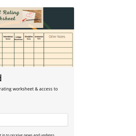
d
 rating worksheet & access to
 in to receive news and updates.