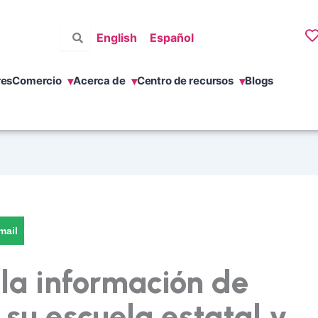
English
Español
res
Comercio
Acerca de
Centro de recursos
Blogs
mail
la información de
 su escuela estatal y