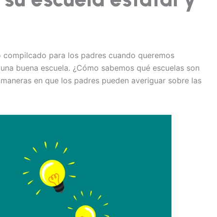
o compilcado para los padres cuando queremos
 a una buena escuela. ¿Cómo sabemos qué escuelas son
 maneras en que los padres pueden averiguar sobre las