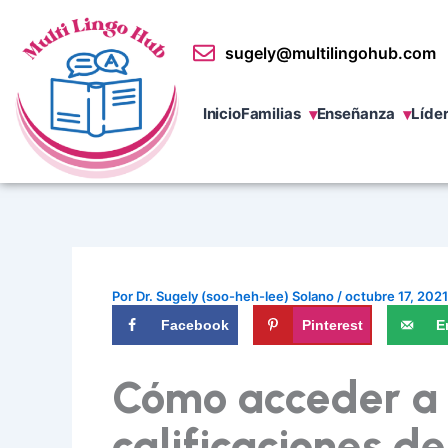
Ir
al
sugely@multilingohub.com
contenido
Inicio
Familias
Enseñanza
Líde
Por
Dr. Sugely (soo-heh-lee) Solano
/
octubre 17, 2021
Facebook
Pinterest
E
Cómo acceder a 
calificaciones de