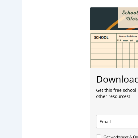
Downloa
Get this free school
other resources!
Get worksheet & Opt