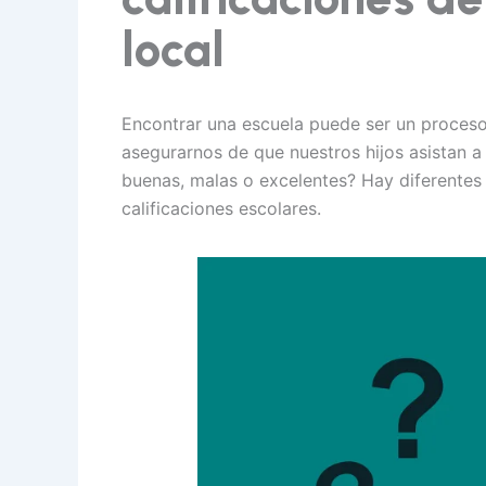
local
Encontrar una escuela puede ser un proces
asegurarnos de que nuestros hijos asistan
buenas, malas o excelentes? Hay diferentes
calificaciones escolares.