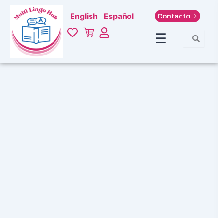
Ir
English
Español
Contacto
al
contenido
☰