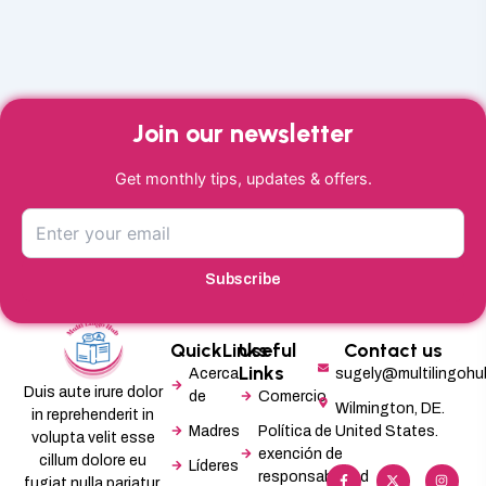
Join our newsletter
Get monthly tips, updates & offers.
Subscribe
QuickLinks
Useful
Contact us
Links
Acerca
sugely@multilingoh
Duis aute irure dolor
de
Comercio
Wilmington, DE.
in reprehenderit in
Madres
Política de
United States.
volupta velit esse
exención de
cillum dolore eu
Líderes
F
L
X
M
I
P
responsabilidad
a
i
-
e
n
i
fugiat nulla pariatur.