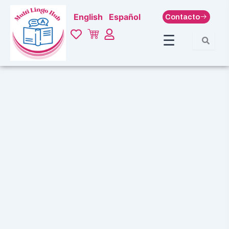
Ir
English
Español
Contacto
al
contenido
☰