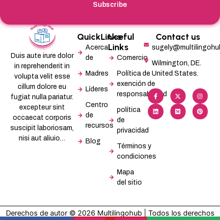
Subscribe
QuickLinks
Useful
Contact us
Links
Acerca
sugely@multilingoh
Duis aute irure dolor
de
Comercio
Wilmington, DE.
in reprehenderit in
Madres
Política de
United States.
volupta velit esse
exención de
cillum dolore eu
Líderes
F
L
X
M
I
P
responsabilidad
a
i
-
e
n
i
fugiat nulla pariatur.
c
n
t
d
s
n
Centro
excepteur sint
e
k
w
i
t
t
política
b
e
i
u
a
e
de
occaecat corporis
de
o
d
t
m
g
r
recursos
o
i
t
r
e
suscipit laboriosam,
privacidad
k
n
e
a
s
-
r
m
t
nisi aut aliuio…
Blog
f
Términos y
condiciones
Mapa
del sitio
Derechos de autor © 2026 Multilingohub | Todos los derechos