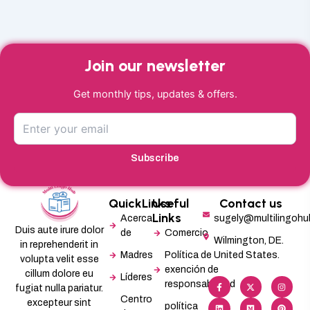
Join our newsletter
Get monthly tips, updates & offers.
Subscribe
QuickLinks
Useful
Contact us
Links
Acerca
sugely@multilingoh
Duis aute irure dolor
de
Comercio
Wilmington, DE.
in reprehenderit in
Madres
Política de
United States.
volupta velit esse
exención de
cillum dolore eu
Líderes
F
L
X
M
I
P
responsabilidad
a
i
-
e
n
i
fugiat nulla pariatur.
c
n
t
d
s
n
Centro
excepteur sint
e
k
w
i
t
t
política