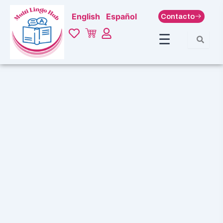
Ir
English
Español
Contacto
al
contenido
☰