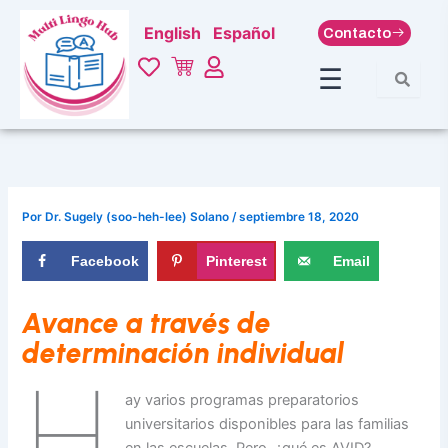
Ir
English
Español
Contacto
al
contenido
☰
Por
Dr. Sugely (soo-heh-lee) Solano
/
septiembre 18, 2020
Facebook
Pinterest
Email
Avance a través de
determinación individual
H
ay varios programas preparatorios
universitarios disponibles para las familias