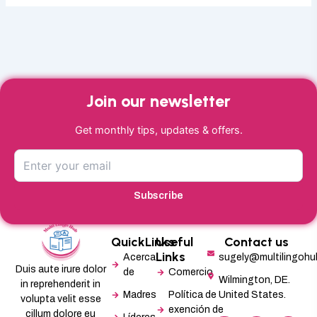
Join our newsletter
Get monthly tips, updates & offers.
Subscribe
QuickLinks
Useful
Contact us
Links
Acerca
sugely@multilingoh
Duis aute irure dolor
de
Comercio
Wilmington, DE.
in reprehenderit in
Madres
Política de
United States.
volupta velit esse
exención de
cillum dolore eu