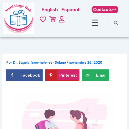
Ir
English
Español
Contacto
al
contenido
☰
Por
Dr. Sugely (soo-heh-lee) Solano
/
noviembre 26, 2020
Facebook
Pinterest
Email