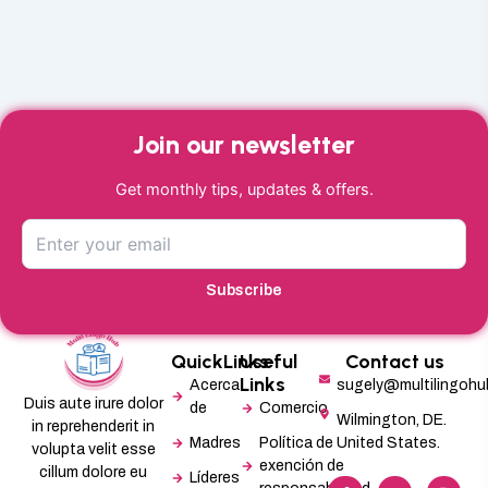
Join our newsletter
Get monthly tips, updates & offers.
Subscribe
QuickLinks
Useful
Contact us
Links
Acerca
sugely@multilingoh
Duis aute irure dolor
de
Comercio
Wilmington, DE.
in reprehenderit in
Madres
Política de
United States.
volupta velit esse
exención de
cillum dolore eu
Líderes
F
L
X
M
I
P