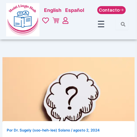
Ir
English
Español
Contacto
al
contenido
☰
Por
Dr. Sugely (soo-heh-lee) Solano
/
agosto 2, 2024