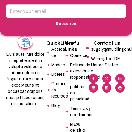
Subscribe
QuickLinks
Useful
Contact us
Links
Acerca
sugely@multilingoh
Duis aute irure dolor
de
Comercio
Wilmington, DE.
in reprehenderit in
Madres
Política de
United States.
volupta velit esse
exención de
cillum dolore eu
Líderes
F
L
X
M
I
P
responsabilidad
a
i
-
e
n
i
fugiat nulla pariatur.
c
n
t
d
s
n
Centro
excepteur sint
e
k
w
i
t
t
política
b
e
i
u
a
e
de
occaecat corporis
de
o
d
t
m
g
r
recursos
o
i
t
r
e
suscipit laboriosam,
privacidad
k
n
e
a
s
-
r
m
t
nisi aut aliuio…
Blog
f
Términos y
condiciones
Mapa
del sitio