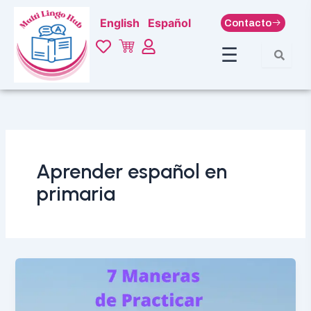
Ir
English
Español
Contacto
al
contenido
☰
Aprender español en
primaria