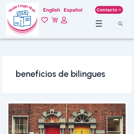
Ir
English
Español
Contacto
al
contenido
☰
beneficios de bilingues