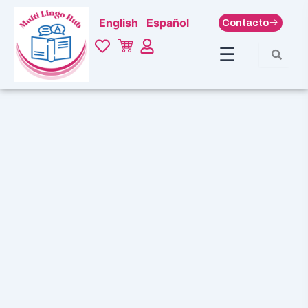
Ir
English
Español
Contacto
al
contenido
☰