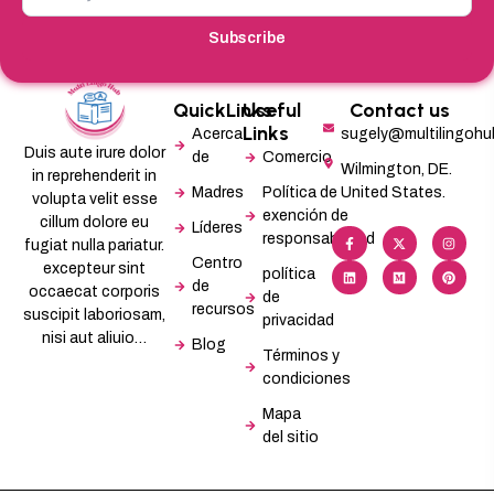
Subscribe
QuickLinks
Useful
Contact us
Links
Acerca
sugely@multilingoh
Duis aute irure dolor
de
Comercio
Wilmington, DE.
in reprehenderit in
Madres
Política de
United States.
volupta velit esse
exención de
cillum dolore eu
Líderes
F
L
X
M
I
P
responsabilidad
a
i
-
e
n
i
fugiat nulla pariatur.
c
n
t
d
s
n
Centro
excepteur sint
e
k
w
i
t
t
política
b
e
i
u
a
e
de
occaecat corporis
de
o
d
t
m
g
r
recursos
o
i
t
r
e
suscipit laboriosam,
privacidad
k
n
e
a
s
-
r
m
t
nisi aut aliuio…
Blog
f
Términos y
condiciones
Mapa
del sitio